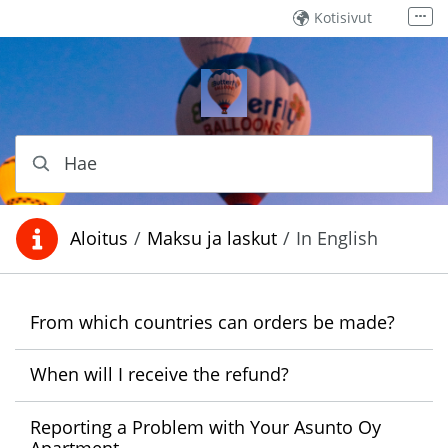
Siirry sisältöön
Kotisivut
Lisää
Lähetä viesti
Soita meille
Hae
Aloitus
/
Maksu ja laskut
/
In English
Olet täällä:
From which countries can orders be made?
When will I receive the refund?
Reporting a Problem with Your Asunto Oy
Apartment