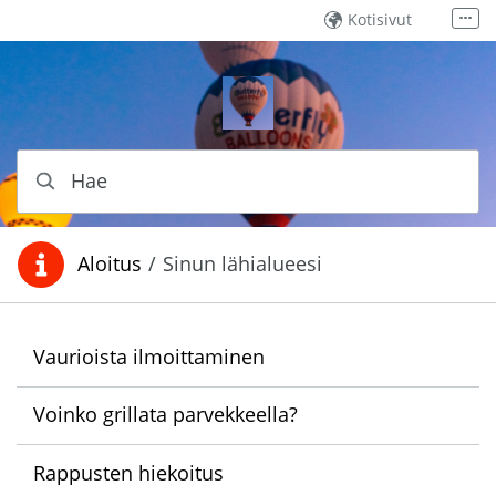
Siirry sisältöön
Kotisivut
Lisää
Lähetä viesti
Soita meille
Hae
Aloitus
/
Sinun lähialueesi
Olet täällä:
Vaurioista ilmoittaminen
Voinko grillata parvekkeella?
Rappusten hiekoitus